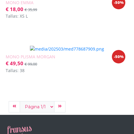
-50%
MONO EMMA
€ 18,00
€ 35,99
Tallas: XS L
-50%
MONO PLISMA MORGAN
€ 49,50
€ 99,00
Tallas: 38