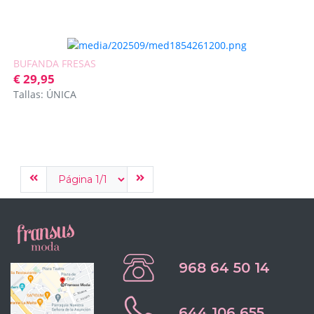
BUFANDA FRESAS
€ 29,95
Tallas: ÚNICA
968 64 50 14
644 106 655